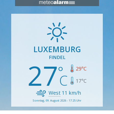
LUXEMBURG
FINDEL
27
29
°C
17
°C
West
11
km/h
Sonntag, 09. August 2026 - 17:25 Uhr