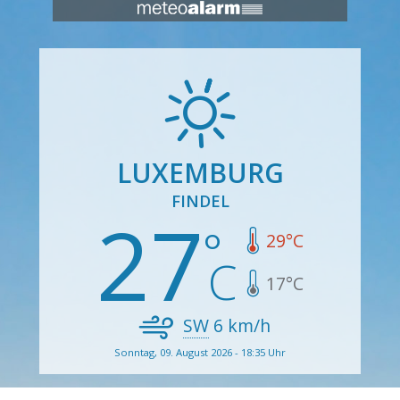
LUXEMBURG
FINDEL
27
29
°C
17
°C
SW
6
km/h
Sonntag, 09. August 2026 - 18:35 Uhr