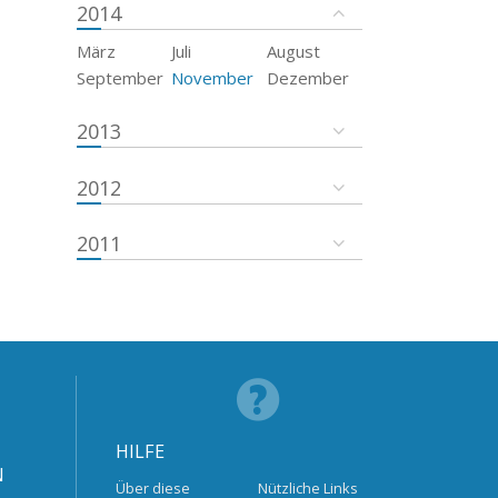
2014
März
Juli
August
September
November
Dezember
2013
2012
2011
HILFE
N
Über diese
Nützliche Links