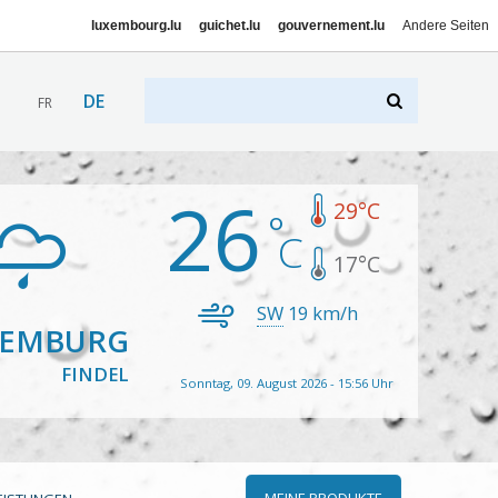
luxembourg.lu
guichet.lu
gouvernement.lu
Andere Seiten
DE
FR
26
29
°C
17
°C
SW
19
km/h
XEMBURG
FINDEL
Sonntag, 09. August 2026 - 15:56 Uhr
MEINE PRODUKTE