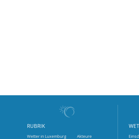
RUBRIK
WET
Wetter in Luxemburg
Akteure
Einsc