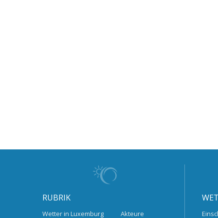
RUBRIK
WET
Wetter in Luxemburg
Akteure
Einsc