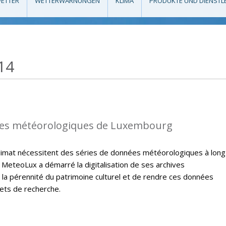
ETTER
WETTERWARNUNGEN
KLIMA
PRODUKTE UND DIENSTL
14
es météorologiques de Luxembourg
climat nécessitent des séries de données météorologiques à long
 MeteoLux a démarré la digitalisation de ses archives
 la pérennité du patrimoine culturel et de rendre ces données
jets de recherche.