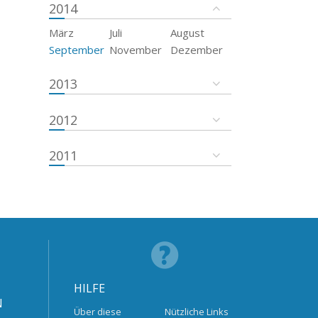
2014
März
Juli
August
September
November
Dezember
2013
2012
2011
HILFE
N
Über diese
Nützliche Links