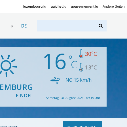
luxembourg.lu
guichet.lu
gouvernement.lu
Andere Seiten
DE
FR
16
30
°C
13
°C
NO
15
km/h
XEMBURG
FINDEL
Samstag, 08. August 2026 - 09:15 Uhr
MEINE PRODUKTE