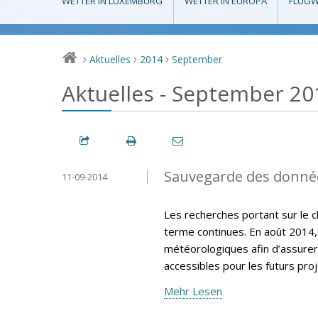
WETTER IN LUXEMBURG
WETTER IN EUROPA
FLUGW
Aktuelles
2014
September
>
>
>
Aktuelles - September 20
Sauvegarde des donné
11-09-2014
Les recherches portant sur le 
terme continues. En août 2014,
météorologiques afin d’assurer
accessibles pour les futurs pro
Mehr Lesen