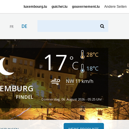
luxembourg.lu
guichet.lu
gouvernement.lu
Andere Seiten
DE
FR
17
28
°C
18
°C
NW
11
km/h
XEMBURG
FINDEL
Donnerstag, 06. August 2026 - 05:25 Uhr
MEINE PRODUKTE