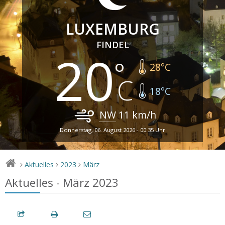
LUXEMBURG
FINDEL
20
28
°C
18
°C
NW
11
km/h
Donnerstag, 06. August 2026 - 00:35 Uhr
Aktuelles
2023
März
>
>
>
Aktuelles - März 2023