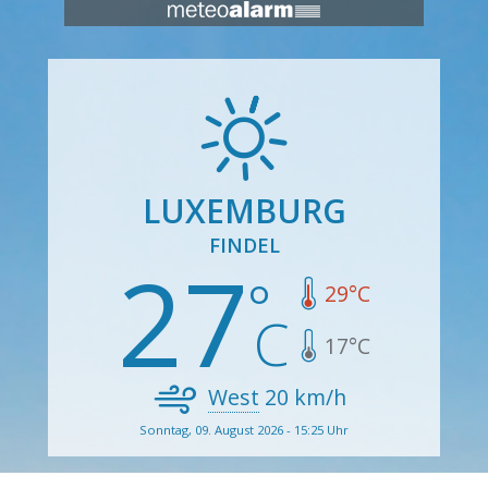
LUXEMBURG
FINDEL
27
29
°C
17
°C
West
20
km/h
Sonntag, 09. August 2026 - 15:25 Uhr