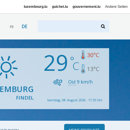
luxembourg.lu
guichet.lu
gouvernement.lu
Andere Seiten
DE
FR
29
30
°C
13
°C
Ost
9
km/h
XEMBURG
FINDEL
Samstag, 08. August 2026 - 17:25 Uhr
MEINE PRODUKTE