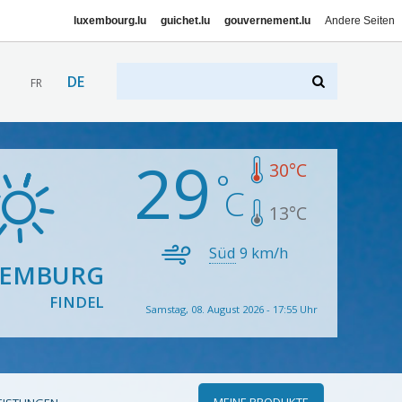
luxembourg.lu
guichet.lu
gouvernement.lu
Andere Seiten
DE
FR
29
30
°C
13
°C
Süd
9
km/h
XEMBURG
FINDEL
Samstag, 08. August 2026 - 17:55 Uhr
MEINE PRODUKTE