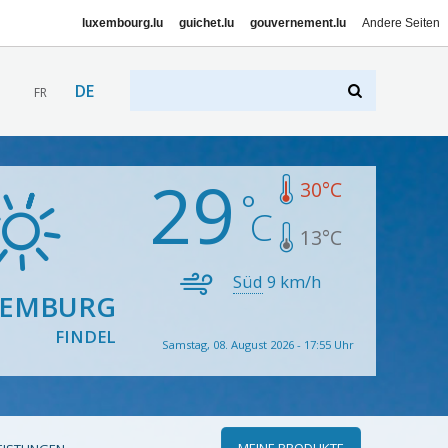
luxembourg.lu
guichet.lu
gouvernement.lu
Andere Seiten
DE
FR
29
30
°C
13
°C
Süd
9
km/h
XEMBURG
FINDEL
Samstag, 08. August 2026 - 17:55 Uhr
MEINE PRODUKTE