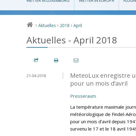
WETTER IN LUXEMBURG
WETTER IN EUROPA
FLUGW
Aktuelles
2018
April
>
>
>
Aktuelles - April 2018
MeteoLux enregistre u
21-04-2018
pour un mois d’avril
Presseraum
La température maximale journa
météorologique de Findel-Aéro
pour un mois d’avril depuis 194
survenu le 17 et le 18 avril 194