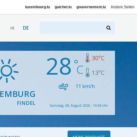
luxembourg.lu
guichet.lu
gouvernement.lu
Andere Seiten
DE
FR
28
30
°C
13
°C
11
km/h
XEMBURG
FINDEL
Samstag, 08. August 2026 - 16:46 Uhr
MEINE PRODUKTE