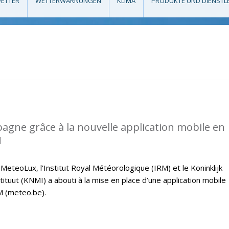
ETTER
WETTERWARNUNGEN
KLIMA
PRODUKTE UND DIENSTL
gne grâce à la nouvelle application mobile en
M
 MeteoLux, l’Institut Royal Météorologique (IRM) et le Koninklijk
tuut (KNMI) a abouti à la mise en place d’une application mobile
M (meteo.be).