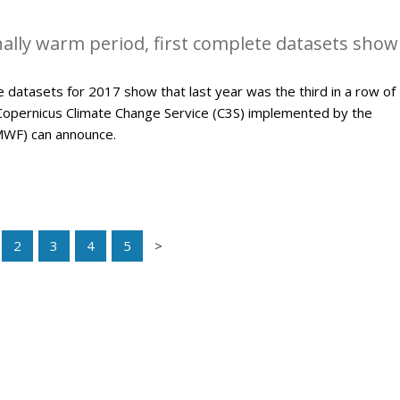
ally warm period, first complete datasets show
 datasets for 2017 show that last year was the third in a row of
Copernicus Climate Change Service (C3S) implemented by the
WF) can announce.
2
3
4
5