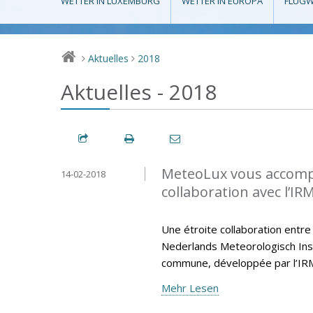
WETTER IN LUXEMBURG
WETTER IN EUROPA
FLUGW
Aktuelles
2018
>
>
Aktuelles - 2018
MeteoLux vous accompa
14-02-2018
collaboration avec l’IR
Une étroite collaboration entre
Nederlands Meteorologisch Insti
commune, développée par l’IR
Mehr Lesen