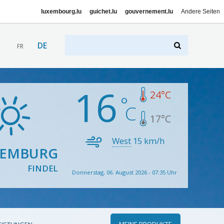
luxembourg.lu
guichet.lu
gouvernement.lu
Andere Seiten
DE
FR
16
24
°C
17
°C
West
15
km/h
XEMBURG
FINDEL
Donnerstag, 06. August 2026 - 07:35 Uhr
MEINE PRODUKTE