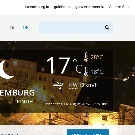
luxembourg.lu
guichet.lu
gouvernement.lu
Andere Seiten
DE
FR
17
28
°C
18
°C
NW
13
km/h
XEMBURG
FINDEL
Donnerstag, 06. August 2026 - 05:35 Uhr
MEINE PRODUKTE