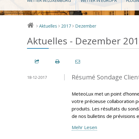
WETTER IN LUXEMBURG
WETTER IN EUROPA
FLUGW
Aktuelles
2017
Dezember
>
>
>
Aktuelles - Dezember 20
Résumé Sondage Clien
18-12-2017
MeteoLux met un point d’honneur
votre précieuse collaboration p
produits. Les résultats du sonda
de nos bulletins de prévisions e
Mehr Lesen