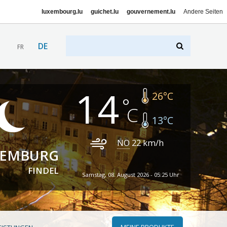
luxembourg.lu
guichet.lu
gouvernement.lu
Andere Seiten
DE
FR
14
26
°C
13
°C
NO
22
km/h
XEMBURG
FINDEL
Samstag, 08. August 2026 - 05:25 Uhr
MEINE PRODUKTE