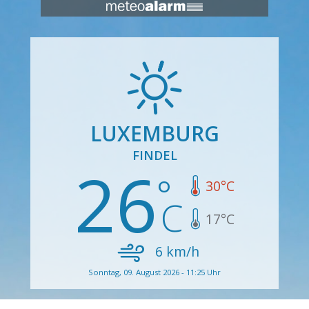
LUXEMBURG
FINDEL
26
30
°C
17
°C
6
km/h
Sonntag, 09. August 2026 - 11:25 Uhr