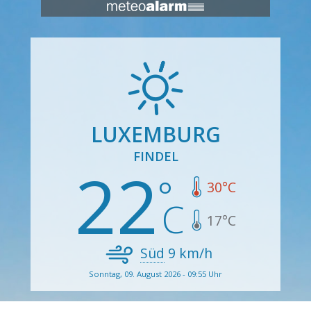
LUXEMBURG
FINDEL
22
30
°C
17
°C
Süd
9
km/h
Sonntag, 09. August 2026 - 09:55 Uhr