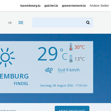
luxembourg.lu
guichet.lu
gouvernement.lu
Andere Seiten
DE
FR
29
30
°C
13
°C
Süd
9
km/h
XEMBURG
FINDEL
Samstag, 08. August 2026 - 17:55 Uhr
MEINE PRODUKTE