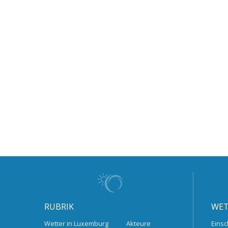
RUBRIK
WET
Wetter in Luxemburg
Akteure
Einsc