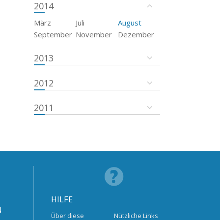
2014
März
Juli
August
September
November
Dezember
2013
2012
2011
HILFE
N
Über diese
Nützliche Links