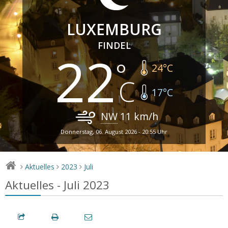
LUXEMBURG
FINDEL
22
24
°C
17
°C
NW
11
km/h
Donnerstag, 06. August 2026 - 20:55 Uhr
Aktuelles
2023
Juli
>
>
>
Aktuelles - Juli 2023