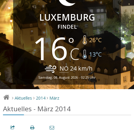
LUXEMBURG
FINDEL
16
26
°C
13
°C
NO
24
km/h
Samstag, 08. August 2026 - 02:25 Uhr
Aktuelles
2014
März
>
>
>
Aktuelles - März 2014