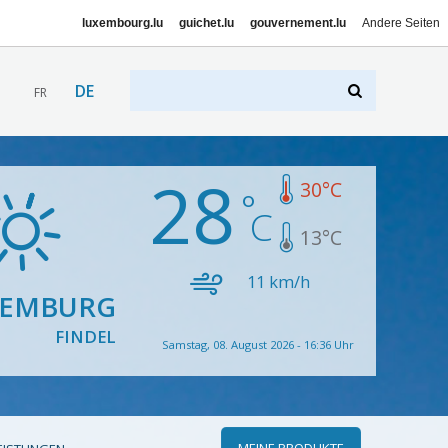
luxembourg.lu
guichet.lu
gouvernement.lu
Andere Seiten
DE
FR
28
30
°C
13
°C
11
km/h
XEMBURG
FINDEL
Samstag, 08. August 2026 - 16:36 Uhr
MEINE PRODUKTE