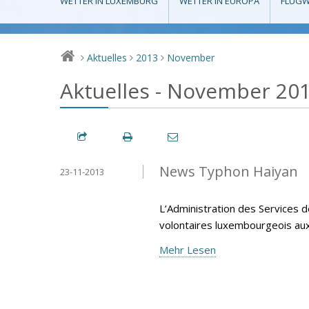
WETTER IN LUXEMBURG
WETTER IN EUROPA
FLUGW
Aktuelles
2013
November
>
>
>
Aktuelles - November 20
News Typhon Haiyan
23-11-2013
L’Administration des Services d
volontaires luxembourgeois aux P
Mehr Lesen