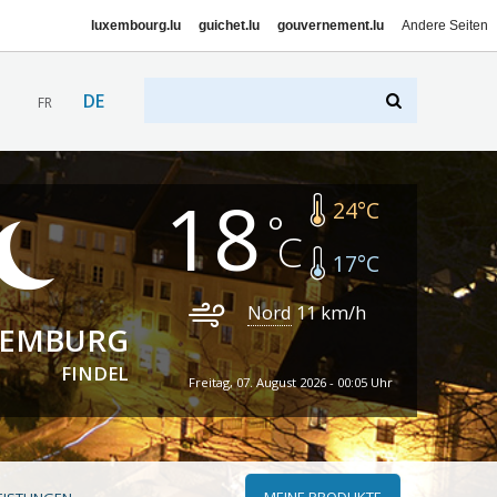
luxembourg.lu
guichet.lu
gouvernement.lu
Andere Seiten
DE
FR
18
24
°C
17
°C
Nord
11
km/h
XEMBURG
FINDEL
Freitag, 07. August 2026 - 00:05 Uhr
MEINE PRODUKTE