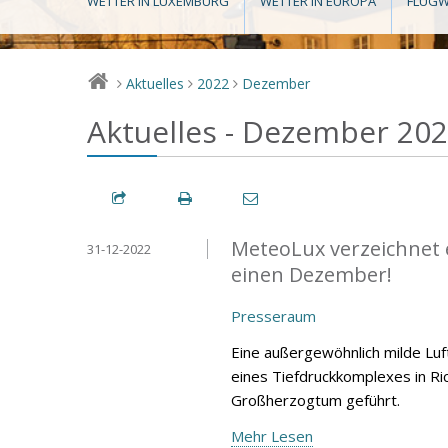
WETTER IN LUXEMBURG
WETTER IN EUROPA
FLUGW
Aktuelles
2022
Dezember
>
>
>
Aktuelles - Dezember 20
MeteoLux verzeichnet 
31-12-2022
einen Dezember!
Presseraum
Eine außergewöhnlich milde Lu
eines Tiefdruckkomplexes in Ri
Großherzogtum geführt.
Mehr Lesen