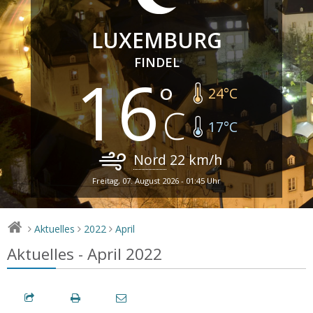
LUXEMBURG
FINDEL
16
24
°C
17
°C
Nord
22
km/h
Freitag, 07. August 2026 - 01:45 Uhr
Aktuelles
2022
April
>
>
>
Aktuelles - April 2022