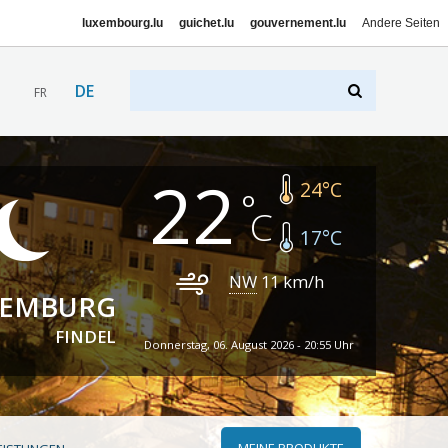
luxembourg.lu
guichet.lu
gouvernement.lu
Andere Seiten
DE
FR
22
24
°C
17
°C
NW
11
km/h
XEMBURG
FINDEL
Donnerstag, 06. August 2026 - 20:55 Uhr
MEINE PRODUKTE