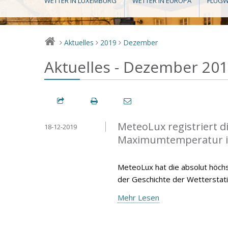
WETTER IN LUXEMBURG
WETTER IN EUROPA
FLUGW
Aktuelles
2019
Dezember
>
>
>
Aktuelles - Dezember 20
MeteoLux registriert 
18-12-2019
Maximumtemperatur 
MeteoLux hat die absolut höc
der Geschichte der Wetterstat
Mehr Lesen