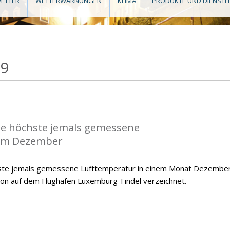
ETTER
WETTERWARNUNGEN
KLIMA
PRODUKTE UND DIENSTL
19
die höchste jemals gemessene
im Dezember
hste jemals gemessene Lufttemperatur in einem Monat Dezember
ion auf dem Flughafen Luxemburg-Findel verzeichnet.