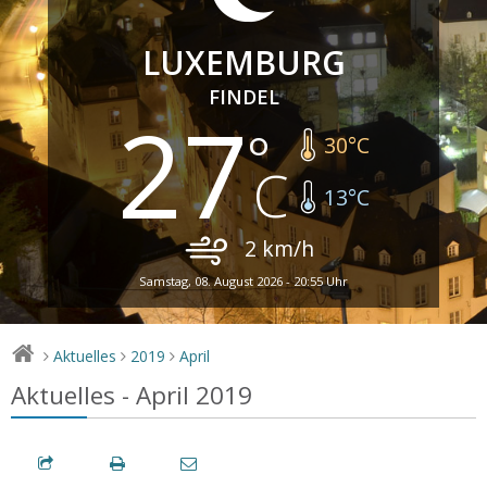
LUXEMBURG
FINDEL
27
30
°C
13
°C
2
km/h
Samstag, 08. August 2026 - 20:55 Uhr
Aktuelles
2019
April
>
>
>
Aktuelles - April 2019