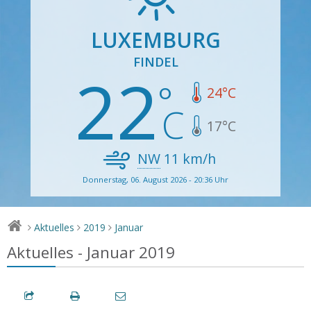
LUXEMBURG
FINDEL
22
24
°C
17
°C
NW
11
km/h
Donnerstag, 06. August 2026 - 20:36 Uhr
Aktuelles
2019
Januar
>
>
>
Aktuelles - Januar 2019