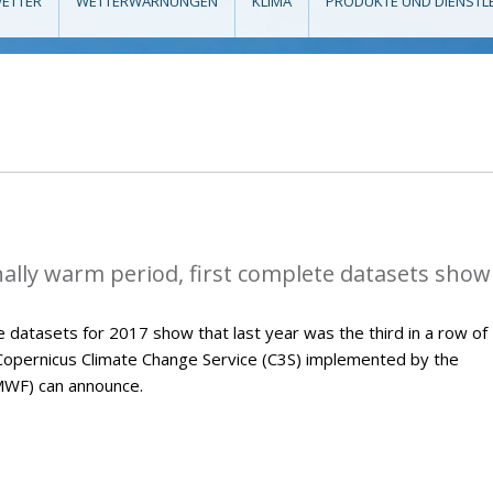
ETTER
WETTERWARNUNGEN
KLIMA
PRODUKTE UND DIENSTL
ally warm period, first complete datasets show
 datasets for 2017 show that last year was the third in a row of
Copernicus Climate Change Service (C3S) implemented by the
WF) can announce.