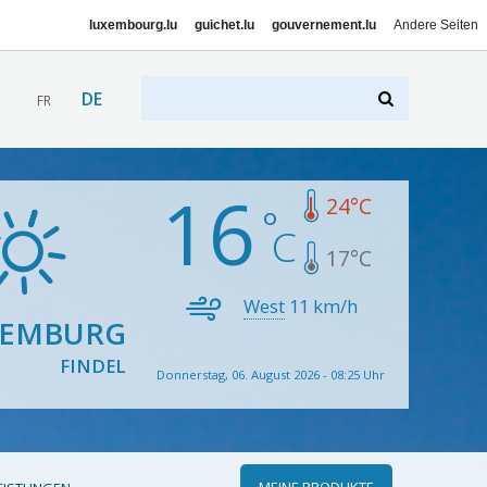
luxembourg.lu
guichet.lu
gouvernement.lu
Andere Seiten
DE
FR
16
24
°C
17
°C
West
11
km/h
XEMBURG
FINDEL
Donnerstag, 06. August 2026 - 08:25 Uhr
MEINE PRODUKTE