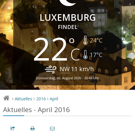
LUXEMBURG
FINDEL
22
24
°C
17
°C
NW
11
km/h
Donnerstag, 06. August 2026 - 20:46 Uhr
Aktuelles
2016
April
>
>
>
Aktuelles - April 2016