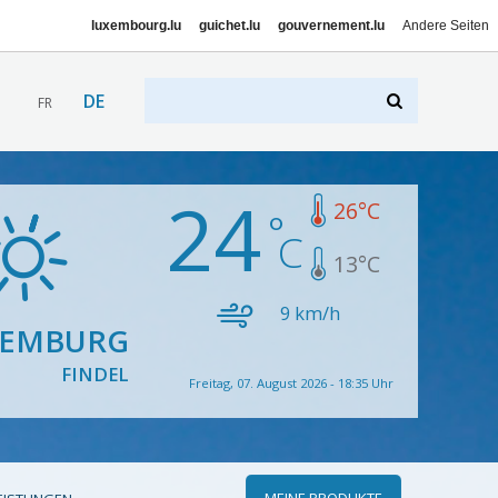
luxembourg.lu
guichet.lu
gouvernement.lu
Andere Seiten
DE
FR
24
26
°C
13
°C
9
km/h
XEMBURG
FINDEL
Freitag, 07. August 2026 - 18:35 Uhr
MEINE PRODUKTE