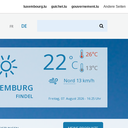
luxembourg.lu
guichet.lu
gouvernement.lu
Andere Seiten
DE
FR
22
26
°C
13
°C
Nord
13
km/h
XEMBURG
FINDEL
Freitag, 07. August 2026 - 16:25 Uhr
MEINE PRODUKTE