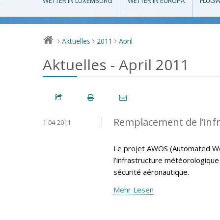
WETTER IN LUXEMBURG
WETTER IN EUROPA
FLUGW
Aktuelles
2011
April
>
>
>
Aktuelles - April 2011
Remplacement de l’inf
1-04-2011
Le projet AWOS (Automated We
l’infrastructure météorologiqu
sécurité aéronautique.
Mehr Lesen