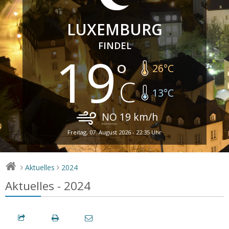
LUXEMBURG
FINDEL
19
26
°C
13
°C
NO
19
km/h
Freitag, 07. August 2026 - 22:35 Uhr
Aktuelles
2024
>
>
Aktuelles - 2024