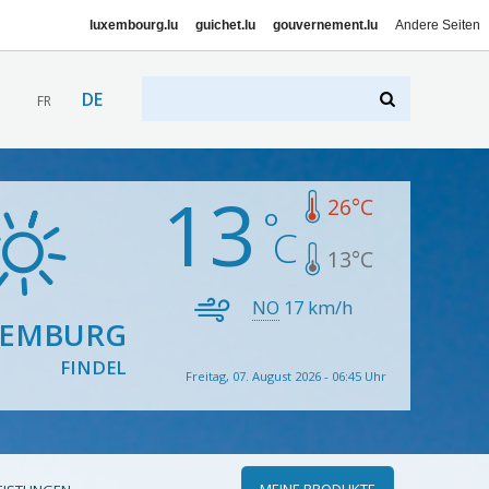
luxembourg.lu
guichet.lu
gouvernement.lu
Andere Seiten
DE
FR
13
26
°C
13
°C
NO
17
km/h
XEMBURG
FINDEL
Freitag, 07. August 2026 - 06:45 Uhr
MEINE PRODUKTE