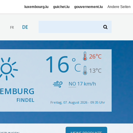
luxembourg.lu
guichet.lu
gouvernement.lu
Andere Seiten
DE
FR
16
26
°C
13
°C
NO
17
km/h
XEMBURG
FINDEL
Freitag, 07. August 2026 - 09:35 Uhr
MEINE PRODUKTE