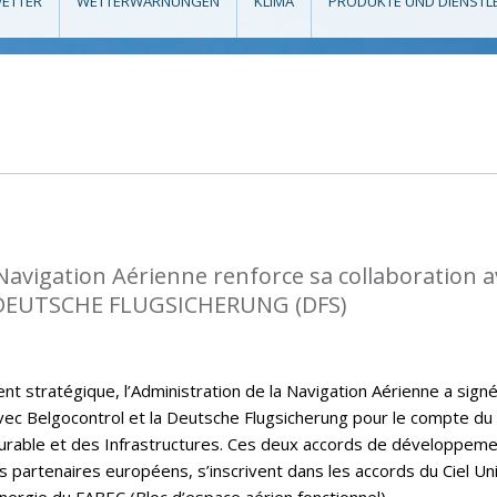
ETTER
WETTERWARNUNGEN
KLIMA
PRODUKTE UND DIENSTL
 Navigation Aérienne renforce sa collaboration a
DEUTSCHE FLUGSICHERUNG (DFS)
t stratégique, l’Administration de la Navigation Aérienne a sign
ec Belgocontrol et la Deutsche Flugsicherung pour le compte du
rable et des Infrastructures. Ces deux accords de développem
s partenaires européens, s’inscrivent dans les accords du Ciel Un
nergie du FABEC (Bloc d’espace aérien fonctionnel).