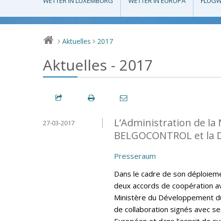
WETTER IN LUXEMBURG
WETTER IN EUROPA
FLUGW
Aktuelles
2017
>
>
Aktuelles - 2017
L’Administration de la
27-03-2017
BELGOCONTROL et la 
Presseraum
Dans le cadre de son déploiemen
deux accords de coopération av
Ministère du Développement du
de collaboration signés avec se
Européen et dans l’esprit de sy