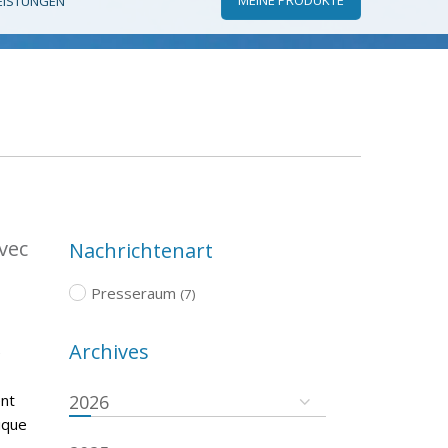
EISTUNGEN
vec
Nachrichtenart
Presseraum
(7)
Archives
é
ent
2026
ique