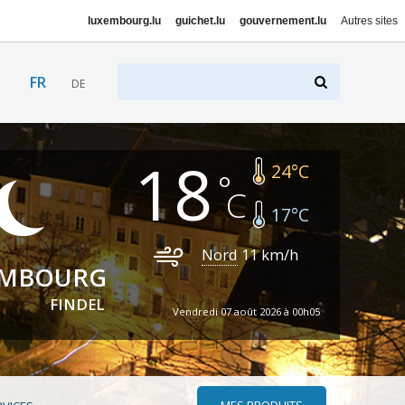
luxembourg.lu
guichet.lu
gouvernement.lu
Autres sites
FR
DE
18
24
°C
17
°C
Nord
11
km/h
EMBOURG
FINDEL
Vendredi 07 août 2026 à 00h05
MES PRODUITS