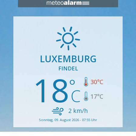
LUXEMBURG
FINDEL
18
30
°C
17
°C
2
km/h
Sonntag, 09. August 2026 - 07:55 Uhr