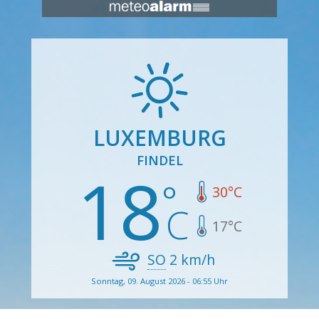
LUXEMBURG
FINDEL
18
30
°C
17
°C
SO
2
km/h
Sonntag, 09. August 2026 - 06:55 Uhr