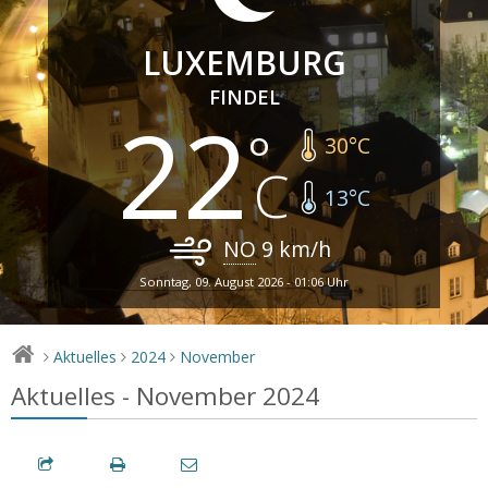
LUXEMBURG
FINDEL
22
30
°C
13
°C
NO
9
km/h
Sonntag, 09. August 2026 - 01:06 Uhr
Aktuelles
2024
November
>
>
>
Aktuelles - November 2024