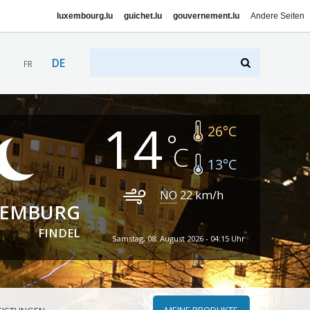
luxembourg.lu
guichet.lu
gouvernement.lu
Andere Seiten
DE
FR
14
26
°C
13
°C
NO
22
km/h
XEMBURG
FINDEL
Samstag, 08. August 2026 - 04:15 Uhr
MEINE PRODUKTE