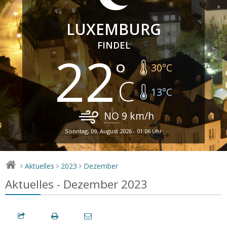
LUXEMBURG
FINDEL
22
30
°C
13
°C
NO
9
km/h
Sonntag, 09. August 2026 - 01:06 Uhr
Aktuelles
2023
Dezember
>
>
>
Aktuelles - Dezember 2023