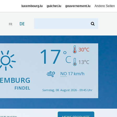
luxembourg.lu
guichet.lu
gouvernement.lu
Andere Seiten
DE
FR
17
30
°C
13
°C
NO
17
km/h
XEMBURG
FINDEL
Samstag, 08. August 2026 - 09:45 Uhr
MEINE PRODUKTE