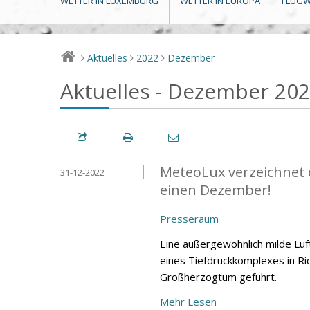
WETTER IN LUXEMBURG
WETTER IN EUROPA
FLUGW
Aktuelles
2022
Dezember
>
>
>
Aktuelles - Dezember 20
MeteoLux verzeichnet 
31-12-2022
einen Dezember!
Presseraum
Eine außergewöhnlich milde Lu
eines Tiefdruckkomplexes in Ri
Großherzogtum geführt.
Mehr Lesen