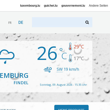
luxembourg.lu
guichet.lu
gouvernement.lu
Andere Seiten
DE
FR
26
29
°C
17
°C
SW
19
km/h
XEMBURG
FINDEL
Sonntag, 09. August 2026 - 15:35 Uhr
MEINE PRODUKTE