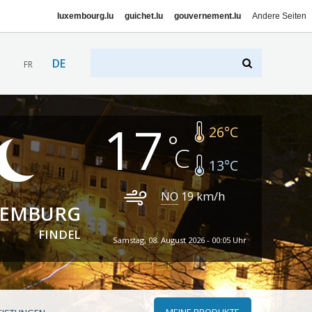
luxembourg.lu
guichet.lu
gouvernement.lu
Andere Seiten
DE
FR
17
26
°C
13
°C
NO
19
km/h
XEMBURG
FINDEL
Samstag, 08. August 2026 - 00:05 Uhr
MEINE PRODUKTE