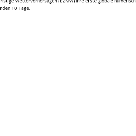
lfristige Wettervorhersagen (EZMW) ihre erste globale numerisc
enden 10 Tage.