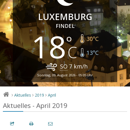
LUXEMBURG
FINDEL
18
30
°C
13
°C
SO
7
km/h
Sonntag, 09. August 2026 - 05:05 Uhr
Aktuelles
2019
April
>
>
>
Aktuelles - April 2019