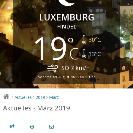
LUXEMBURG
FINDEL
19
30
°C
13
°C
SO
7
km/h
Sonntag, 09. August 2026 - 04:35 Uhr
Aktuelles
2019
März
>
>
>
Aktuelles - März 2019