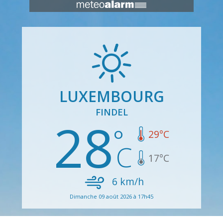
LUXEMBOURG
FINDEL
28
29
°C
17
°C
6
km/h
Dimanche 09 août 2026 à 17h45