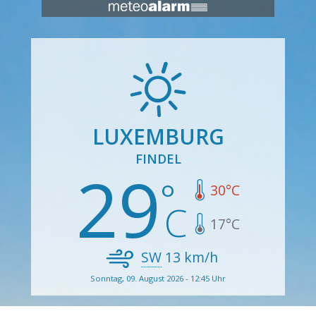
LUXEMBURG
FINDEL
29
30
°C
17
°C
SW
13
km/h
Sonntag, 09. August 2026 - 12:45 Uhr