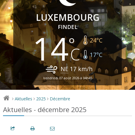
LUXEMBOURG
FINDEL
14
24
°C
17
°C
NE
17
km/h
Vendredi 07 août 2026 à 04h45
Aktuelles
2025
Décembre
>
>
>
Aktuelles - décembre 2025