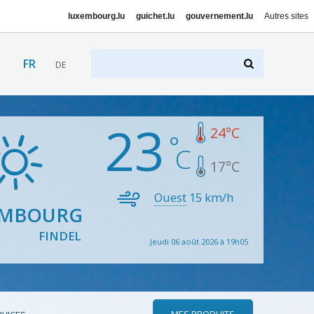
luxembourg.lu
guichet.lu
gouvernement.lu
Autres sites
FR
DE
23
24
°C
17
°C
Ouest
15
km/h
EMBOURG
FINDEL
Jeudi 06 août 2026 à 19h05
MES PRODUITS