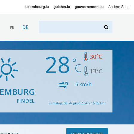
luxembourg.lu
guichet.lu
gouvernement.lu
Andere Seiten
DE
FR
28
30
°C
13
°C
6
km/h
XEMBURG
FINDEL
Samstag, 08. August 2026 - 16:05 Uhr
MEINE PRODUKTE