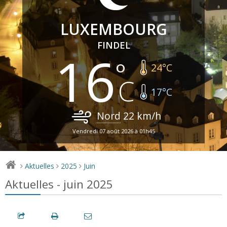
LUXEMBOURG
FINDEL
16
24
°C
17
°C
Nord
22
km/h
Vendredi 07 août 2026 à 01h45
Aktuelles
2025
Juin
>
>
>
Aktuelles - juin 2025