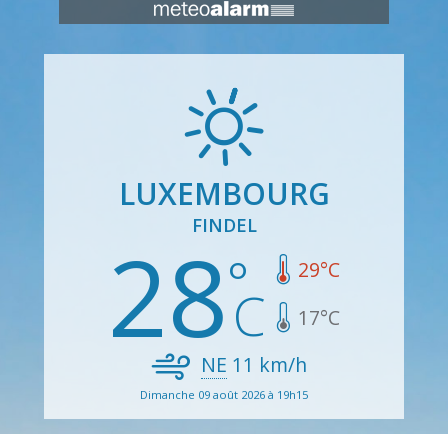
LUXEMBOURG
FINDEL
28
29
°C
17
°C
NE
11
km/h
Dimanche 09 août 2026 à 19h15